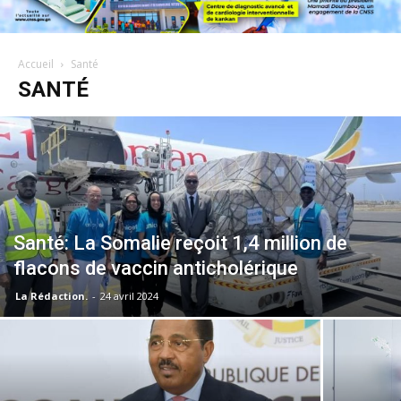
Accueil
Santé
SANTÉ
Santé: La Somalie reçoit 1,4 million de
flacons de vaccin anticholérique
La Rédaction.
-
24 avril 2024