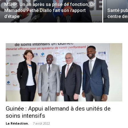
MSHP: Un an après sa prise de fonction, Dr
Mamadou Péthè Diallo fait son rapport
Santé pub
d’étape
centre de
Guinée : Appui allemand à des unités de
soins intensifs
La Rédaction.
-
7 août 2022