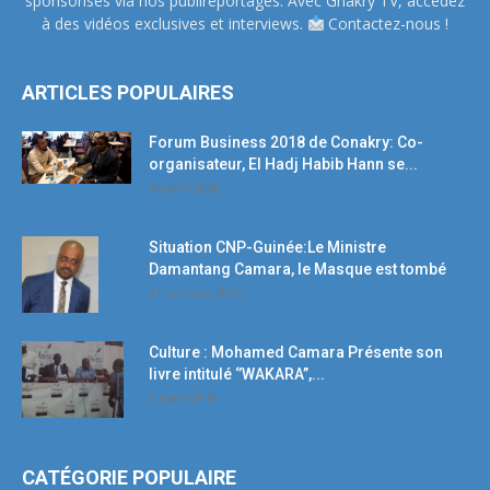
sponsorisés via nos publireportages. Avec Gnakry TV, accédez
à des vidéos exclusives et interviews.
Contactez-nous !
ARTICLES POPULAIRES
Forum Business 2018 de Conakry: Co-
organisateur, El Hadj Habib Hann se...
19 avril 2018
Situation CNP-Guinée:Le Ministre
Damantang Camara, le Masque est tombé
11 octobre 2017
Culture : Mohamed Camara Présente son
livre intitulé ‘’WAKARA’’,...
5 mars 2018
CATÉGORIE POPULAIRE