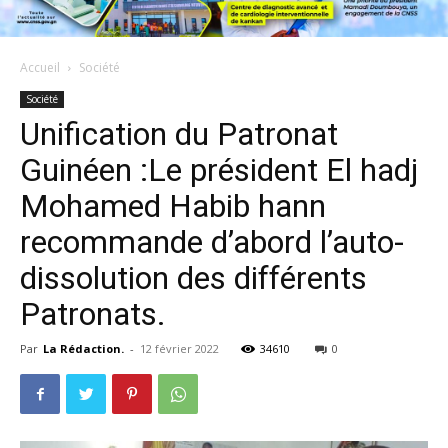
Accueil
Société
Société
Unification du Patronat
Guinéen :Le président El hadj
Mohamed Habib hann
recommande d’abord l’auto-
dissolution des différents
Patronats.
Par
La Rédaction.
-
12 février 2022
34610
0