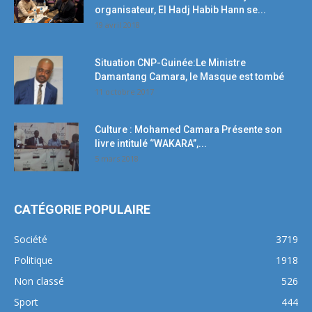
organisateur, El Hadj Habib Hann se...
19 avril 2018
Situation CNP-Guinée:Le Ministre
Damantang Camara, le Masque est tombé
11 octobre 2017
Culture : Mohamed Camara Présente son
livre intitulé ‘’WAKARA’’,...
5 mars 2018
CATÉGORIE POPULAIRE
Société
3719
Politique
1918
Non classé
526
Sport
444