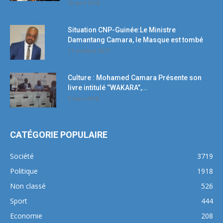
19 avril 2018
Situation CNP-Guinée:Le Ministre
Damantang Camara, le Masque est tombé
11 octobre 2017
Culture : Mohamed Camara Présente son
livre intitulé ‘’WAKARA’’,...
5 mars 2018
CATÉGORIE POPULAIRE
Société
3719
Politique
1918
Non classé
526
Sport
444
Economie
208