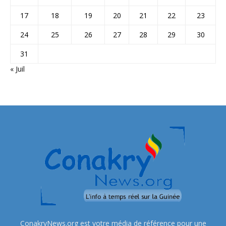
17
18
19
20
21
22
23
24
25
26
27
28
29
30
31
« Juil
ConakryNews.org est votre média de référence pour une