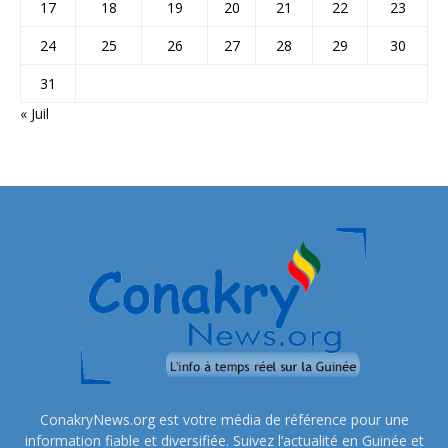
17
18
19
20
21
22
23
24
25
26
27
28
29
30
31
« Juil
ConakryNews.org est votre média de référence pour une
information fiable et diversifiée. Suivez l’actualité en Guinée et