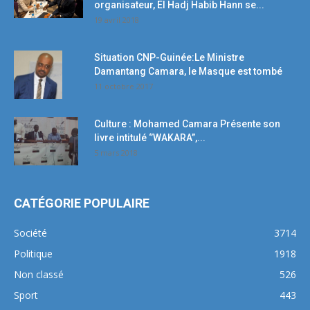
organisateur, El Hadj Habib Hann se...
19 avril 2018
Situation CNP-Guinée:Le Ministre
Damantang Camara, le Masque est tombé
11 octobre 2017
Culture : Mohamed Camara Présente son
livre intitulé ‘’WAKARA’’,...
5 mars 2018
CATÉGORIE POPULAIRE
Société
3714
Politique
1918
Non classé
526
Sport
443