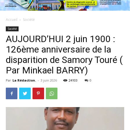
Accueil
Société
Société
AUJOURD’HUI 2 juin 1900 :
126ème anniversaire de la
disparition de Samory Touré (
Par Minkael BARRY)
Par
La Rédaction.
-
3 juin 2026
24103
0