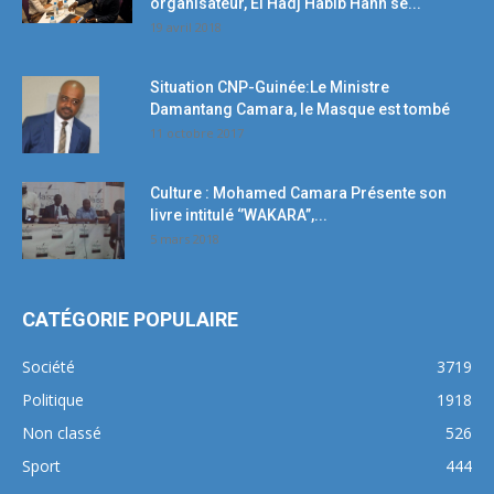
organisateur, El Hadj Habib Hann se...
19 avril 2018
Situation CNP-Guinée:Le Ministre
Damantang Camara, le Masque est tombé
11 octobre 2017
Culture : Mohamed Camara Présente son
livre intitulé ‘’WAKARA’’,...
5 mars 2018
CATÉGORIE POPULAIRE
Société
3719
Politique
1918
Non classé
526
Sport
444