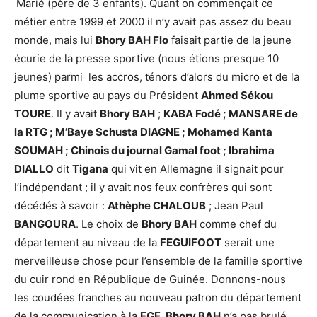
Marié (père de 3 enfants). Quant on commençait ce
métier entre 1999 et 2000 il n’y avait pas assez du beau
monde, mais lui
Bhory BAH Flo
faisait partie de la jeune
écurie de la presse sportive (nous étions presque 10
jeunes) parmi les accros, ténors d’alors du micro et de la
plume sportive au pays du Président
Ahmed Sékou
TOURE
. Il y avait
Bhory BAH
;
KABA Fodé ; MANSARE de
la RTG ; M’Baye Schusta DIAGNE ; Mohamed Kanta
SOUMAH ; Chinois du journal Gamal foot ; Ibrahima
DIALLO
dit
Tigana
qui vit en Allemagne il signait pour
l’indépendant ; il y avait nos feux confrères qui sont
décédés à savoir :
Athèphe CHALOUB
; Jean Paul
BANGOURA
. Le choix de
Bhory BAH
comme chef du
département au niveau de la
FEGUIFOOT
serait une
merveilleuse chose pour l’ensemble de la famille sportive
du cuir rond en République de Guinée. Donnons-nous
les coudées franches au nouveau patron du département
de la communication à la
FGF.
Bhory BAH
n’a pas brulé