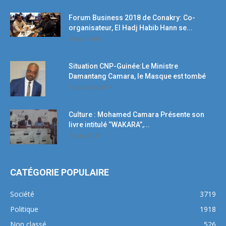
Forum Business 2018 de Conakry: Co-
organisateur, El Hadj Habib Hann se...
19 avril 2018
Situation CNP-Guinée:Le Ministre
Damantang Camara, le Masque est tombé
11 octobre 2017
Culture : Mohamed Camara Présente son
livre intitulé ‘’WAKARA’’,...
5 mars 2018
CATÉGORIE POPULAIRE
Société
3719
Politique
1918
Non classé
526