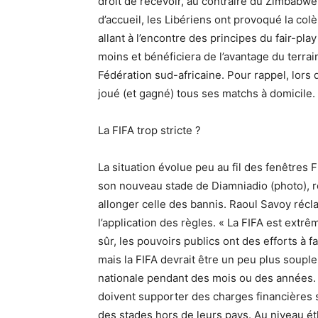
droit de recevoir, au contraire du Zimbabwe
d’accueil, les Libériens ont provoqué la col
allant à l’encontre des principes du fair-pl
moins et bénéficiera de l’avantage du terra
Fédération sud-africaine. Pour rappel, lors 
joué (et gagné) tous ses matchs à domicile.
La FIFA trop stricte ?
La situation évolue peu au fil des fenêtres
son nouveau stade de Diamniadio (photo), re
allonger celle des bannis. Raoul Savoy ré
l’application des règles. « La FIFA est ext
sûr, les pouvoirs publics ont des efforts à 
mais la FIFA devrait être un peu plus souple
nationale pendant des mois ou des années. I
doivent supporter des charges financières 
des stades hors de leurs pays. Au niveau éthi