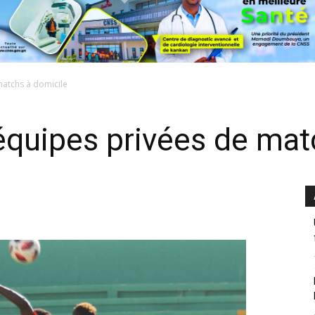
matchs à domicile
quipes privées de mat