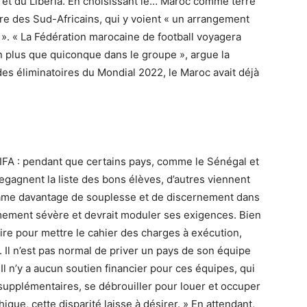
 et du Liberia. En choisissant le… Maroc comme terre
ère des Sud-Africains, qui y voient « un arrangement
ay ». « La Fédération marocaine de football voyagera
in plus que quiconque dans le groupe », argue la
des éliminatoires du Mondial 2022, le Maroc avait déjà
 FIFA : pendant que certains pays, comme le Sénégal et
gagnent la liste des bons élèves, d’autres viennent
clame davantage de souplesse et de discernement dans
rêmement sévère et devrait moduler ses exigences. Bien
faire pour mettre le cahier des charges à exécution,
. Il n’est pas normal de priver un pays de son équipe
l n’y a aucun soutien financier pour ces équipes, qui
supplémentaires, se débrouiller pour louer et occuper
que, cette disparité laisse à désirer. » En attendant,