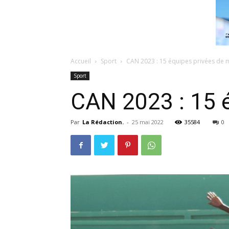
Accueil
Sport
CAN 2023 : 15 équipes privées de 
Sport
CAN 2023 : 15 é
Par
La Rédaction.
-
25 mai 2022
35584
0