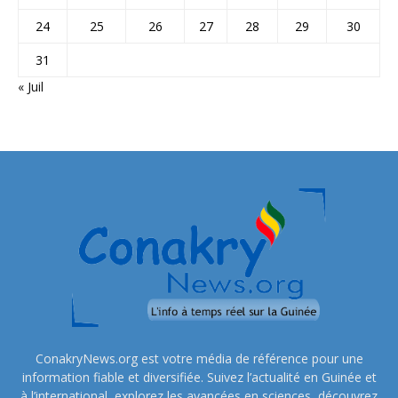
24
25
26
27
28
29
30
31
« Juil
ConakryNews.org est votre média de référence pour une
information fiable et diversifiée. Suivez l’actualité en Guinée et
à l’international, explorez les avancées en sciences, découvrez