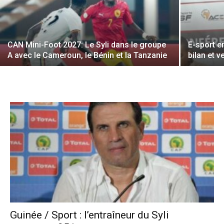
CAN Mini-Foot 2027: Le Syli dans le groupe
E-sport e
A avec le Cameroun, le Bénin et la Tanzanie
bilan et 
Guinée / Sport : l’entraîneur du Syli