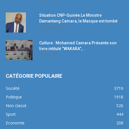
Situation CNP-Guinée:Le Ministre
Damantang Camara, le Masque est tombé
11 octobre 2017
Culture : Mohamed Camara Présente son
livre intitulé ‘’WAKARA’’,...
5 mars 2018
CATÉGORIE POPULAIRE
Société
3719
Politique
1918
Non classé
526
Sport
444
Economie
208