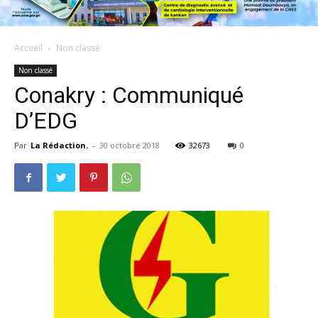
Accueil
Non classé
Non classé
Conakry : Communiqué
D’EDG
Par
La Rédaction.
-
30 octobre 2018
32673
0