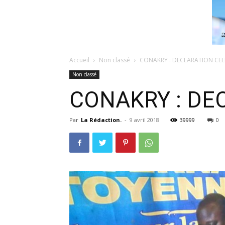
Accueil
Non classé
CONAKRY : DECLARATION CEL
Non classé
CONAKRY : DE
Par
La Rédaction.
-
9 avril 2018
39999
0