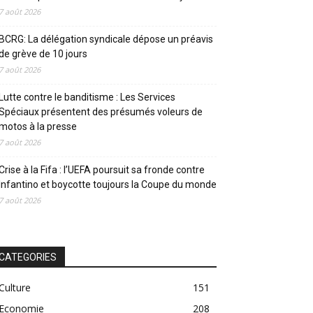
7 août 2026
BCRG: La délégation syndicale dépose un préavis
de grève de 10 jours
7 août 2026
Lutte contre le banditisme : Les Services
Spéciaux présentent des présumés voleurs de
motos à la presse
7 août 2026
Crise à la Fifa : l’UEFA poursuit sa fronde contre
Infantino et boycotte toujours la Coupe du monde
7 août 2026
CATEGORIES
Culture
151
Economie
208