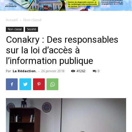
Accueil
Non classé
Non classé
Société
Conakry : Des responsables
sur la loi d’accès à
l’information publique
Par
La Rédaction.
-
26 janvier 2018
41262
0