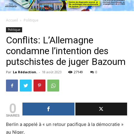
Accueil
Politique
Politique
Conflits: L’Allemagne
condamne l’intention des
putschistes de juger Bazoum
Par
La Rédaction.
-
18 août 2023
27149
0
0
SHARES
Berlin a appelé à « un retour pacifique à la démocratie »
au Niger.