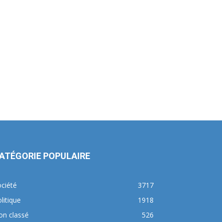
ATÉGORIE POPULAIRE
ciété
3717
litique
1918
on classé
526