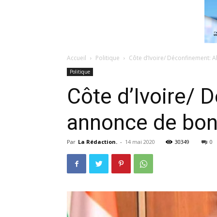
Accueil
Politique
Côte d’Ivoire/ Déconfinement: 
Politique
Côte d’Ivoire/ 
annonce de bon
Par
La Rédaction.
-
14 mai 2020
30349
0