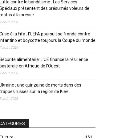
Lutte contre le banditisme : Les Services
Spéciaux présentent des présumés voleurs de
motos à la presse
7 août 2026
Crise à la Fifa : l’UEFA poursuit sa fronde contre
Infantino et boycotte toujours la Coupe du monde
7 août 2026
Sécurité alimentaire: L’UE finance la résilience
pastorale en Afrique de l’Ouest
7 août 2026
Ukraine : une quinzaine de morts dans des
frappes russes sur la région de Kiev
5 août 2026
CATEGORIES
Culture
151