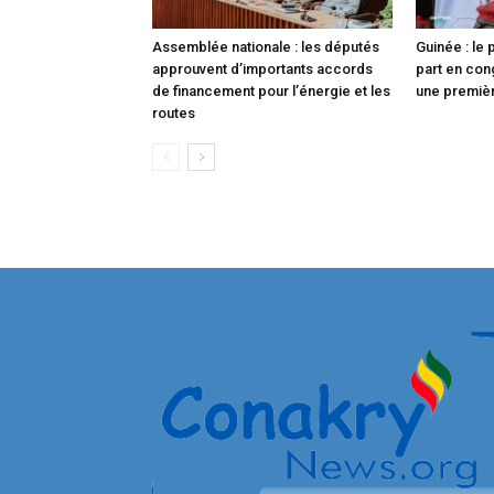
Assemblée nationale : les députés
Guinée : le
approuvent d’importants accords
part en con
de financement pour l’énergie et les
une premièr
routes