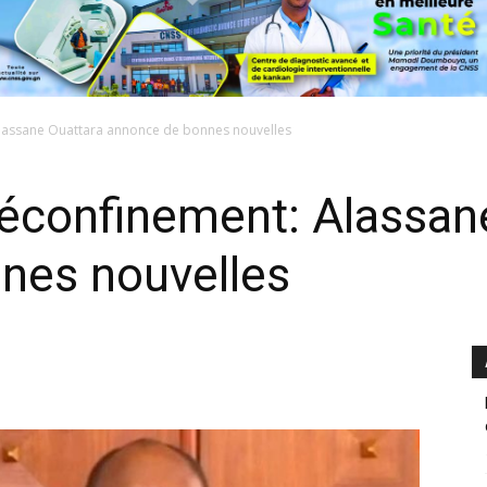
Alassane Ouattara annonce de bonnes nouvelles
Déconfinement: Alassan
nes nouvelles