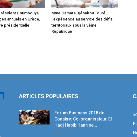
 président Doumbouya
Mme Camara Djénabou Touré,
gés annuels en Grèce,
l’expérience au service des défis
e présidentielle
territoriaux sous la 5ème
République
ARTICLES POPULAIRES
C
Forum Business 2018 de
So
Conakry: Co-organisateur, El
Po
Hadj Habib Hann se...
19 avril 2018
N