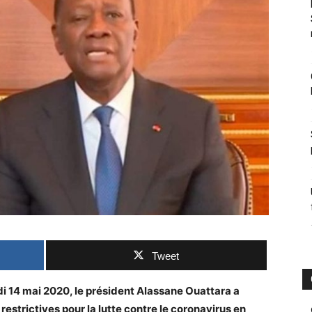
Tweet
udi 14 mai 2020, le président Alassane Ouattara a
trictives pour la lutte contre le coronavirus en