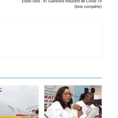
Etats-Unis : 41 Guinéens meurent de Covid-19
(liste complète)