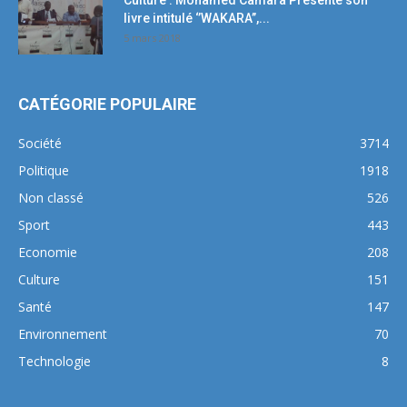
Culture : Mohamed Camara Présente son
livre intitulé ‘’WAKARA’’,...
5 mars 2018
CATÉGORIE POPULAIRE
Société
3714
Politique
1918
Non classé
526
Sport
443
Economie
208
Culture
151
Santé
147
Environnement
70
Technologie
8