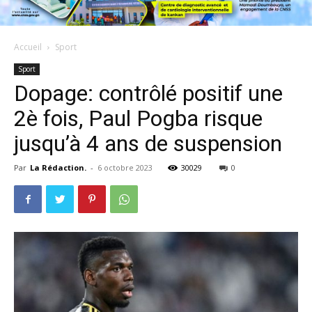
Accueil
Sport
Sport
Dopage: contrôlé positif une
2è fois, Paul Pogba risque
jusqu’à 4 ans de suspension
Par
La Rédaction.
-
6 octobre 2023
30029
0