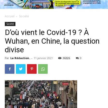
Accueil
Société
Société
D’où vient le Covid-19 ? À
Wuhan, en Chine, la question
divise
Par
La Rédaction.
-
11 janvier 2021
36326
0