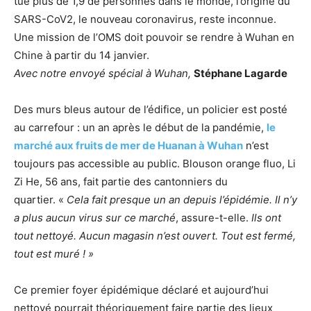
tué plus de 1,9 de personnes dans le monde, l’origine du
SARS-CoV2, le nouveau coronavirus, reste inconnue.
Une mission de l’OMS doit pouvoir se rendre à Wuhan en
Chine à partir du 14 janvier.
Avec notre envoyé spécial à Wuhan,
Stéphane Lagarde
Des murs bleus autour de l’édifice, un policier est posté
au carrefour : un an après le début de la pandémie,
le
marché aux fruits de mer de Huanan à Wuhan
n’est
toujours pas accessible au public. Blouson orange fluo, Li
Zi He, 56 ans, fait partie des cantonniers du
quartier. «
Cela fait presque un an depuis l’épidémie. Il n’y
a plus aucun virus sur ce marché
, assure-t-elle.
Ils ont
tout nettoyé. Aucun magasin n’est ouvert. Tout est fermé,
tout est muré ! »
Ce premier foyer épidémique déclaré et aujourd’hui
nettoyé pourrait théoriquement faire partie des lieux