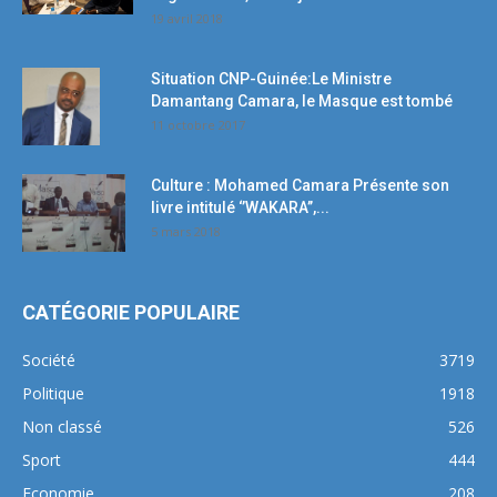
19 avril 2018
Situation CNP-Guinée:Le Ministre
Damantang Camara, le Masque est tombé
11 octobre 2017
Culture : Mohamed Camara Présente son
livre intitulé ‘’WAKARA’’,...
5 mars 2018
CATÉGORIE POPULAIRE
Société
3719
Politique
1918
Non classé
526
Sport
444
Economie
208