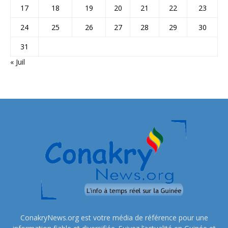
17
18
19
20
21
22
23
24
25
26
27
28
29
30
31
« Juil
ConakryNews.org est votre média de référence pour une