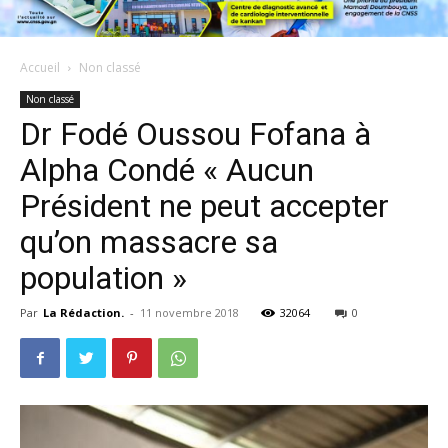
Accueil
Non classé
Non classé
Dr Fodé Oussou Fofana à
Alpha Condé « Aucun
Président ne peut accepter
qu’on massacre sa
population »
Par
La Rédaction.
-
11 novembre 2018
32064
0