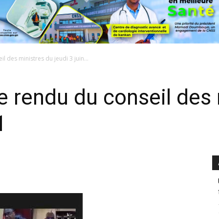
 des ministres du jeudi 3 juin...
 rendu du conseil des 
1