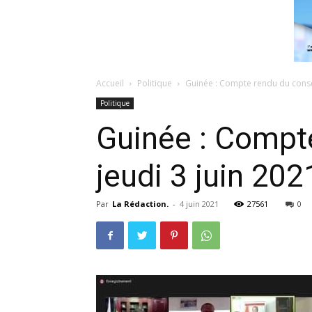
Accueil
Politique
Guinée : Compte rendu du conseil
Politique
Guinée : Compte
jeudi 3 juin 202
Par
La Rédaction.
-
4 juin 2021
27561
0