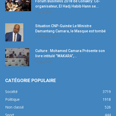
Forum Business 2018 de Conakry: Co-
organisateur, El Hadj Habib Hann se...
19 avril 2018
Situation CNP-Guinée:Le Ministre
Damantang Camara, le Masque est tombé
11 octobre 2017
Culture : Mohamed Camara Présente son
livre intitulé ‘’WAKARA’’,...
5 mars 2018
CATÉGORIE POPULAIRE
Société
3719
Politique
1918
Non classé
526
Sport
444