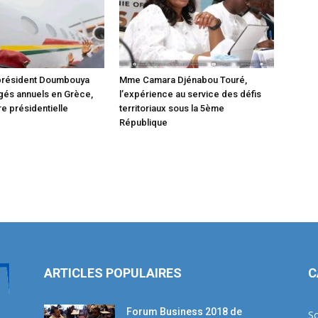
 président Doumbouya
Mme Camara Djénabou Touré,
gés annuels en Grèce,
l’expérience au service des défis
e présidentielle
territoriaux sous la 5ème
République
ARTICLES POPULAIRES
C
Forum Business 2018 de
So