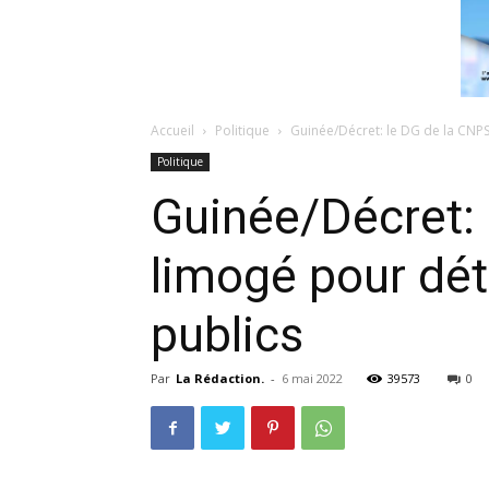
Accueil
Politique
Guinée/Décret: le DG de la CNP
Politique
Guinée/Décret:
limogé pour dé
publics
Par
La Rédaction.
-
6 mai 2022
39573
0