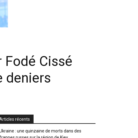
r Fodé Cissé
 deniers
Articles récents
Ukraine : une quinzaine de morts dans des
frappes russes sur la région de Kiev