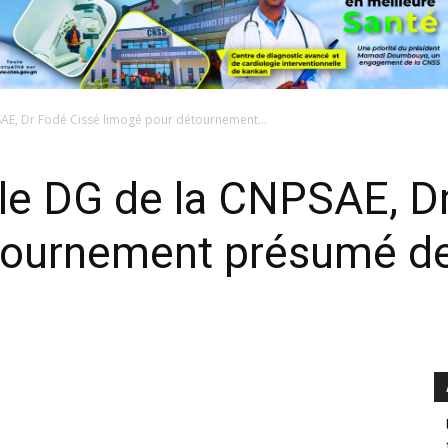
SAE, Dr Fodé Cissé limogé pour détournement...
 le DG de la CNPSAE, D
tournement présumé de