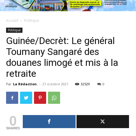
Accueil
Politique
Politique
Guinée/Decrèt: Le général
Toumany Sangaré des
douanes limogé et mis à la
retraite
Par
La Rédaction.
-
21 octobre 2021
32529
0
0
SHARES