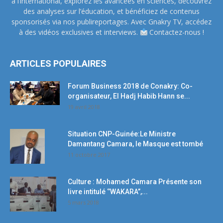
à l’international, explorez les avancées en sciences, découvrez
des analyses sur l’éducation, et bénéficiez de contenus
sponsorisés via nos publireportages. Avec Gnakry TV, accédez
à des vidéos exclusives et interviews.
Contactez-nous !
ARTICLES POPULAIRES
Forum Business 2018 de Conakry: Co-
organisateur, El Hadj Habib Hann se...
19 avril 2018
Situation CNP-Guinée:Le Ministre
Damantang Camara, le Masque est tombé
11 octobre 2017
Culture : Mohamed Camara Présente son
livre intitulé ‘’WAKARA’’,...
5 mars 2018