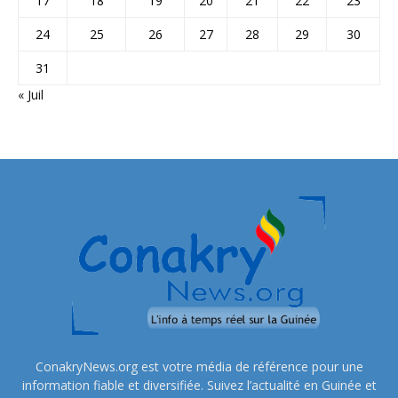
17
18
19
20
21
22
23
24
25
26
27
28
29
30
31
« Juil
ConakryNews.org est votre média de référence pour une
information fiable et diversifiée. Suivez l’actualité en Guinée et