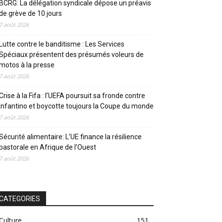
BCRG: La délégation syndicale dépose un préavis
de grève de 10 jours
7 août 2026
Lutte contre le banditisme : Les Services
Spéciaux présentent des présumés voleurs de
motos à la presse
7 août 2026
Crise à la Fifa : l’UEFA poursuit sa fronde contre
Infantino et boycotte toujours la Coupe du monde
7 août 2026
Sécurité alimentaire: L’UE finance la résilience
pastorale en Afrique de l’Ouest
7 août 2026
CATEGORIES
Culture
151