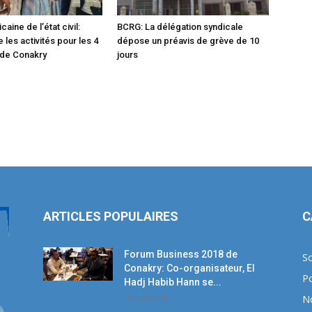
caine de l’état civil:
BCRG: La délégation syndicale
les activités pour les 4
dépose un préavis de grève de 10
de Conakry
jours
ARTICLES POPULAIRES
C
Forum Business 2018 de
So
Conakry: Co-organisateur, El
Po
Hadj Habib Hann se...
19 avril 2018
N