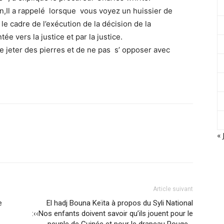
n,Il a rappelé lorsque vous voyez un huissier de
s le cadre de l’exécution de la décision de la
tée vers la justice et par la justice.
de jeter des pierres et de ne pas s’ opposer avec
« 
Article suivant
e
El hadj Bouna Keïta à propos du Syli National
:‹‹Nos enfants doivent savoir qu’ils jouent pour le
peuple de Guinée et pour le drapeau Rouge -