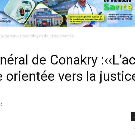
‹L’action de tout citoyen doit être orientée...
éral de Conakry :‹‹L’ac
 orientée vers la justice
0