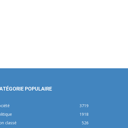
ATÉGORIE POPULAIRE
ciété
3719
litique
1918
on classé
526