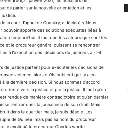
e vendredi,21 janvier 2021, les huissiers de
ut de parler sur la nouvelle orientation et les
 justice.
de la cour d’appel de Conakry, a déclaré :‹‹Nous
pouvoir apporté des solutions adéquates liées à
atière aujourd’hui, il faut que les acteurs que sont les
nce et le procureur général puissent se rencontrer
iés à l’exécution des décisions de justice››, a -t-il
ers de justice partent pour exécuter les décisions de
 avec violence, alors qu’ils oublient qu’il y a eu
i à la dernière décision. Si nous sommes d’accord
 orienté vers la justice et par la justice. Il faut qu’on
 est rendue de manière contradictoire et qu’en dernier
isse rentrer dans la jouissance de son droit. Mais
bruit dans le quartier mais, je suis désolé. Les
 peuple de Guinée mais pas au nom du procureur
››, a expliqué le procureur Charles whrite.