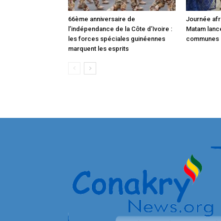
66ème anniversaire de
Journée afri
l’indépendance de la Côte d’Ivoire :
Matam lance 
les forces spéciales guinéennes
communes 
marquent les esprits