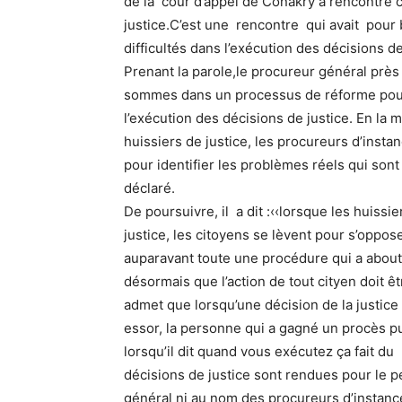
de la cour d’appel de Conakry a rencontré c
justice.C’est une rencontre qui avait pour b
difficultés dans l’exécution des décisions de
Prenant la parole,le procureur général près 
sommes dans un processus de réforme pour 
l’exécution des décisions de justice. En la m
huissiers de justice, les procureurs d’insta
pour identifier les problèmes réels qui sont l
déclaré.
De poursuivre, il a dit :‹‹lorsque les huissi
justice, les citoyens se lèvent pour s’opposer
auparavant toute une procédure qui a about
désormais que l’action de tout cityen doit être
admet que lorsqu’une décision de la justice
essor, la personne qui a gagné un procès pu
lorsqu’il dit quand vous exécutez ça fait du 
décisions de justice sont rendues pour le
général ni au nom des procureurs d’instance