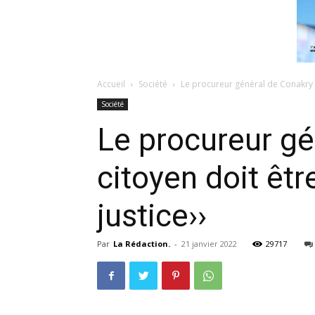
Accueil
Société
Le procureur général de Conakry :‹
Société
Le procureur gén
citoyen doit être
justice››
Par
La Rédaction.
-
21 janvier 2022
29717