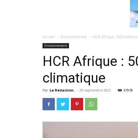
Accueil
Environnement
HCR Afrique : 500 millions
Environnement
HCR Afrique : 50
climatique
Par
La Rédaction.
-
29 septembre 2023
37978