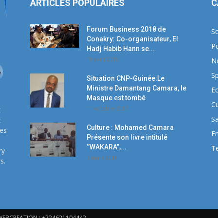
ARTICLES POPULAIRES
C
Forum Business 2018 de
So
Conakry: Co-organisateur, El
Po
Hadj Habib Hann se...
19 avril 2018
N
Sp
Situation CNP-Guinée:Le
Ministre Damantang Camara, le
E
Masque est tombé
Cu
11 octobre 2017
z
S
z
Culture : Mohamed Camara
ses
E
Présente son livre intitulé
‘’WAKARA’’,...
T
ry
5 mars 2018
s.
224WEBCREATION : +224621104442.