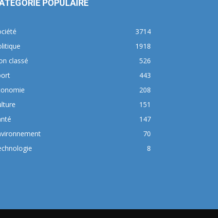
ATÉGORIE POPULAIRE
ciété
3714
litique
1918
on classé
526
ort
443
conomie
208
lture
151
anté
147
nvironnement
70
echnologie
8