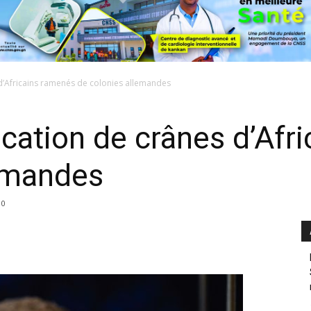
s d’Africains ramenés de colonies allemandes
fication de crânes d’Af
lemandes
0