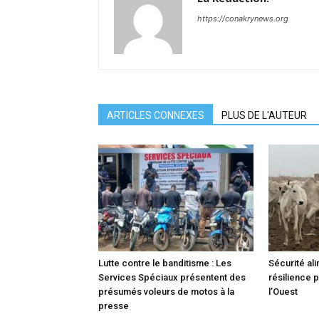
https://conakrynews.org
ARTICLES CONNEXES
PLUS DE L'AUTEUR
Lutte contre le banditisme : Les
Sécurité ali
Services Spéciaux présentent des
résilience 
présumés voleurs de motos à la
l’Ouest
presse