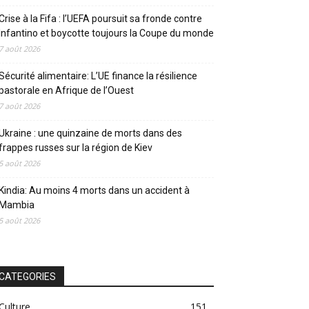
Crise à la Fifa : l’UEFA poursuit sa fronde contre
Infantino et boycotte toujours la Coupe du monde
7 août 2026
Sécurité alimentaire: L’UE finance la résilience
pastorale en Afrique de l’Ouest
7 août 2026
Ukraine : une quinzaine de morts dans des
frappes russes sur la région de Kiev
5 août 2026
Kindia: Au moins 4 morts dans un accident à
Mambia
5 août 2026
CATEGORIES
Culture
151