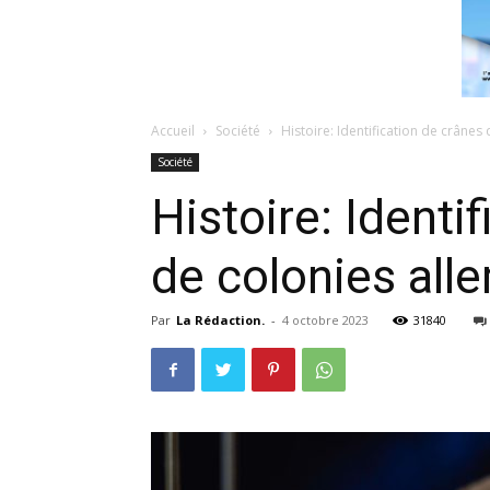
Accueil
Société
Histoire: Identification de crâne
Société
Histoire: Identi
de colonies al
Par
La Rédaction.
-
4 octobre 2023
31840