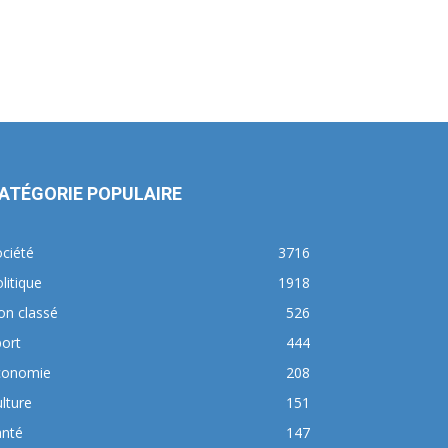
ATÉGORIE POPULAIRE
ciété
3716
litique
1918
on classé
526
ort
444
conomie
208
lture
151
anté
147