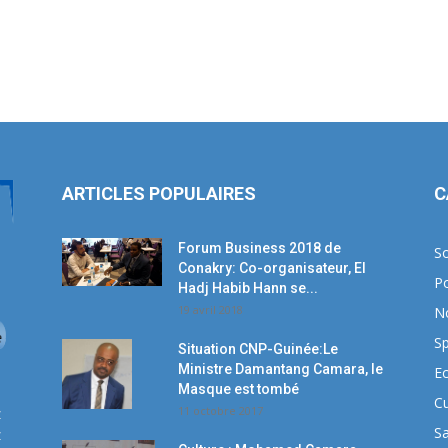
ARTICLES POPULAIRES
C
Forum Business 2018 de
So
Conakry: Co-organisateur, El
Po
Hadj Habib Hann se...
19 avril 2018
N
Sp
Situation CNP-Guinée:Le
Ministre Damantang Camara, le
E
Masque est tombé
Cu
11 octobre 2017
z
S
z