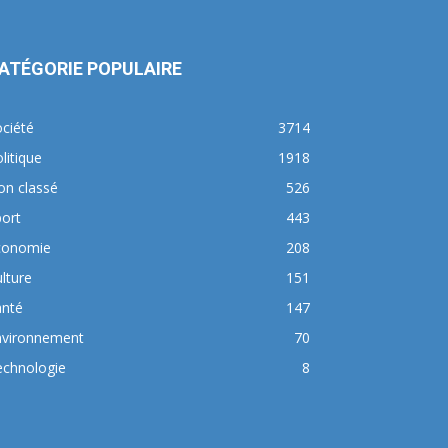
ATÉGORIE POPULAIRE
ciété
3714
litique
1918
on classé
526
ort
443
conomie
208
lture
151
anté
147
nvironnement
70
echnologie
8