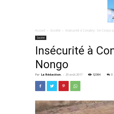
Accueil
Société
Insécurité à Conakry : Un Corps 
Société
Insécurité à Con
Nongo
Par
La Rédaction.
-
20 août 2017
52384
0