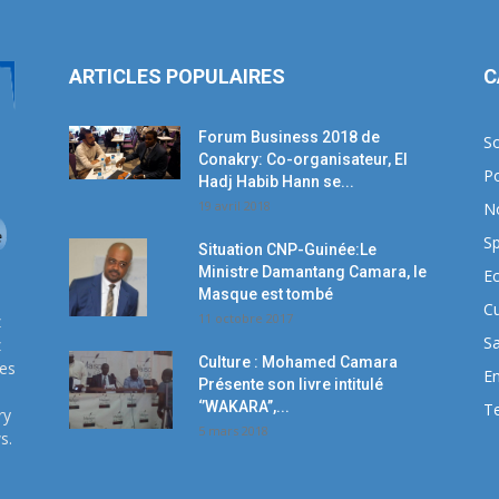
ARTICLES POPULAIRES
C
Forum Business 2018 de
So
Conakry: Co-organisateur, El
Po
Hadj Habib Hann se...
19 avril 2018
N
Sp
Situation CNP-Guinée:Le
Ministre Damantang Camara, le
E
Masque est tombé
Cu
11 octobre 2017
z
S
z
Culture : Mohamed Camara
ses
E
Présente son livre intitulé
‘’WAKARA’’,...
T
ry
5 mars 2018
s.