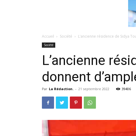
Accueil
Société
L’ancienne résidence de Sidya Tou
Société
L’ancienne rési
donnent d’ample
Par
La Rédaction.
-
21 septembre 2022
39406