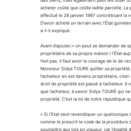
des biens, mais également peut les louer o
acheter coûte que coûte ladite parcelle. L
effectué le 28 janvier 1997 concrétisant l
D’avoir acheté un terrain avec l’État guinée
a-t-il expliqué.
Avant d’ajouter:« on peut se demander de quel
propriétaire de sa propre maison ! l’État au
l’est pas. Il faut avoir le courage de le de re
Monsieur Sidya TOURE quitter sa propriété
l’acheteur en est devenu propriétaire, c’est-
droit de propriété est passé à l’acheteur. I
que l’acheteur, à savoir Sidya TOURÉ qui ne
propriété. C’est la loi de notre république qui
« Si l’Etat veut revendiquer un quelconque d
comme le prescrit le code de la procédure ci
soumettre aux lois en vigueur, car l’égalité d