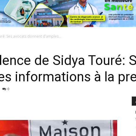
ré: Ses avocats donnent d’amples...
dence de Sidya Touré: 
s informations à la pr
0