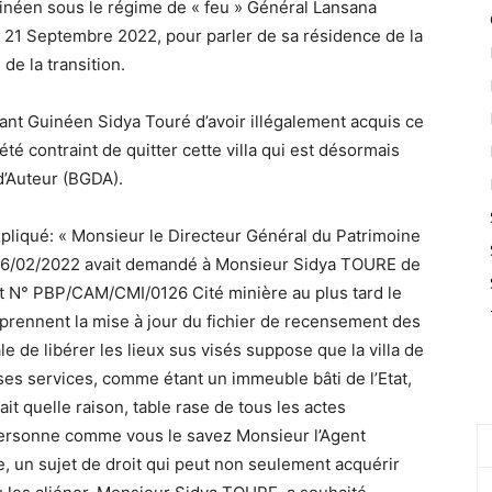
uinéen sous le régime de « feu » Général Lansana
, 21 Septembre 2022, pour parler de sa résidence de la
 de la transition.
sant Guinéen Sidya Touré d’avoir illégalement acquis ce
té contraint de quitter cette villa qui est désormais
d’Auteur (BGDA).
xpliqué: « Monsieur le Directeur Général du Patrimoine
u 16/02/2022 avait demandé à Monsieur Sidya TOURE de
ent N° PBP/CAM/CMI/0126 Cité minière au plus tard le
prennent la mise à jour du fichier de recensement des
e de libérer les lieux sus visés suppose que la villa de
s services, comme étant un immeuble bâti de l’Etat,
ait quelle raison, table rase de tous les actes
t, personne comme vous le savez Monsieur l’Agent
e, un sujet de droit qui peut non seulement acquérir