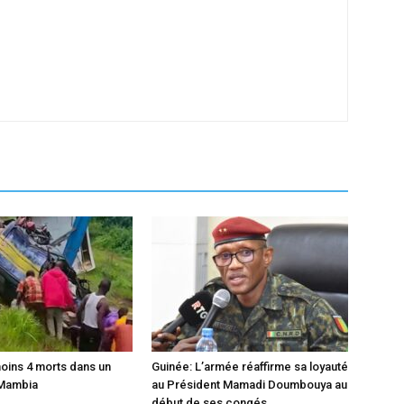
moins 4 morts dans un
Guinée: L’armée réaffirme sa loyauté
 Mambia
au Président Mamadi Doumbouya au
début de ses congés