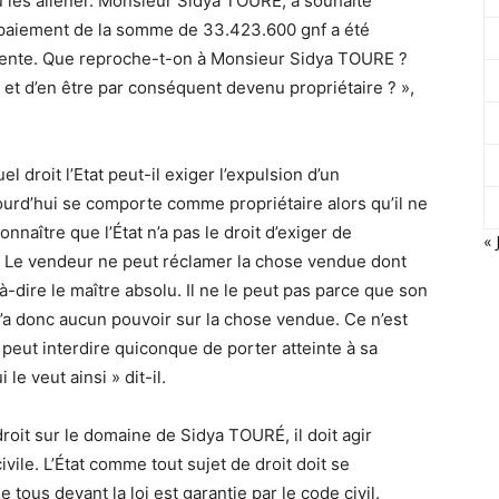
u les aliéner. Monsieur Sidya TOURE, a souhaité
e paiement de la somme de 33.423.600 gnf a été
a vente. Que reproche-t-on à Monsieur Sidya TOURE ?
n et d’en être par conséquent devenu propriétaire ? »,
 droit l’Etat peut-il exiger l’expulsion d’un
jourd’hui se comporte comme propriétaire alors qu’il ne
connaître que l’État n’a pas le droit d’exiger de
« 
. Le vendeur ne peut réclamer la chose vendue dont
à-dire le maître absolu. Il ne le peut pas parce que son
I n’a donc aucun pouvoir sur la chose vendue. Ce n’est
 peut interdire quiconque de porter atteinte à sa
 le veut ainsi » dit-il.
roit sur le domaine de Sidya TOURÉ, il doit agir
vile. L’État comme tout sujet de droit doit se
e tous devant la loi est garantie par le code civil.