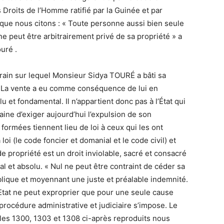
s Droits de l’Homme ratifié par la Guinée et par
ue nous citons : « Toute personne aussi bien seule
l ne peut être arbitrairement privé de sa propriété » a
uré .
ain sur lequel Monsieur Sidya TOURÉ a bâti sa
 « La vente a eu comme conséquence de lui en
lu et fondamental. Il n’appartient donc pas à l’État qui
maine d’exiger aujourd’hui l’expulsion de son
formées tiennent lieu de loi à ceux qui les ont
 loi (le code foncier et domanial et le code civil) et
 de propriété est un droit inviolable, sacré et consacré
al et absolu. « Nul ne peut être contraint de céder sa
publique et moyennant une juste et préalable indemnité.
 l’Etat ne peut exproprier que pour une seule cause
e procédure administrative et judiciaire s’impose. Le
icles 1300, 1303 et 1308 ci-après reproduits nous