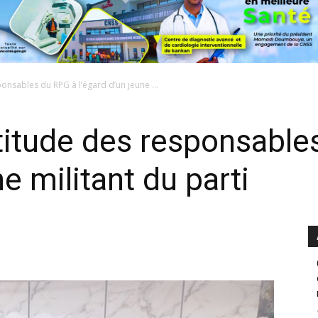
ponsables du RPG à l’égard d’un jeune ...
atitude des responsabl
ne militant du parti