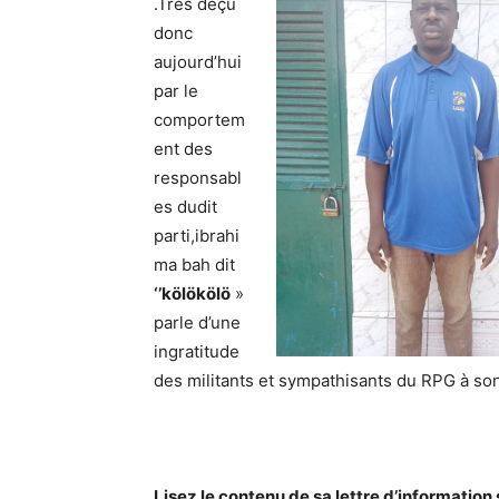
.Très déçu
donc
aujourd’hui
par le
comportem
ent des
responsabl
es dudit
parti,ibrahi
ma bah dit
‘’kölök
ölö
»
parle d’une
ingratitude
des militants et sympathisants du RPG à so
Lisez le contenu de sa lettre d’information 