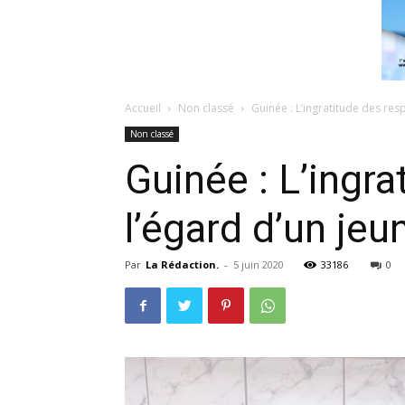
Accueil
Non classé
Guinée : L’ingratitude des res
Non classé
Guinée : L’ingr
l’égard d’un jeu
Par
La Rédaction.
-
5 juin 2020
33186
0