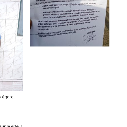
n égard.
sur le site !