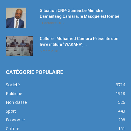
Situation CNP-Guinée:Le Ministre
Damantang Camara, le Masque est tombé
11 octobre 2017
Culture : Mohamed Camara Présente son
livre intitulé ‘’WAKARA’’,...
5 mars 2018
CATÉGORIE POPULAIRE
Société
3714
Politique
1918
Non classé
526
Sport
443
Economie
208
Culture
151