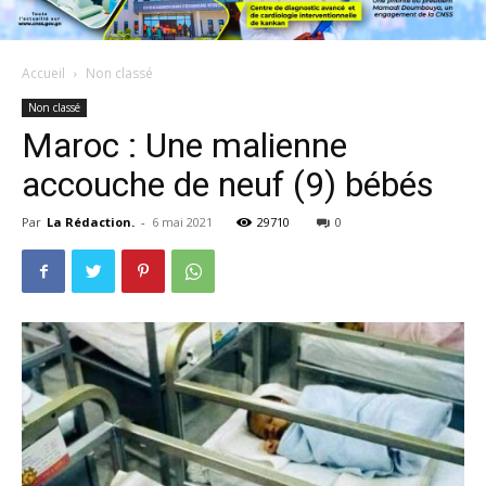
Accueil
Non classé
Non classé
Maroc : Une malienne
accouche de neuf (9) bébés
Par
La Rédaction.
-
6 mai 2021
29710
0