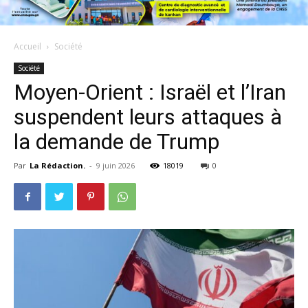
Accueil
Société
Société
Moyen-Orient : Israël et l’Iran
suspendent leurs attaques à
la demande de Trump
Par
La Rédaction.
-
9 juin 2026
18019
0