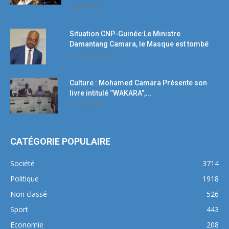
19 avril 2018
Situation CNP-Guinée:Le Ministre
Damantang Camara, le Masque est tombé
11 octobre 2017
Culture : Mohamed Camara Présente son
livre intitulé ‘’WAKARA’’,...
5 mars 2018
CATÉGORIE POPULAIRE
Société
3714
Politique
1918
Non classé
526
Sport
443
Economie
208