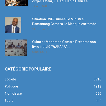
organisateur, El Hadj Habib Hann se...
19 avril 2018
Situation CNP-Guinée:Le Ministre
Damantang Camara, le Masque est tombé
11 octobre 2017
Culture : Mohamed Camara Présente son
livre intitulé ‘’WAKARA’’,...
5 mars 2018
CATÉGORIE POPULAIRE
Société
3716
Politique
1918
Non classé
526
Sport
444