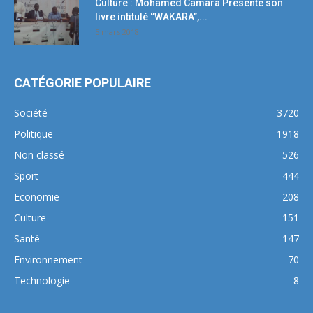
Culture : Mohamed Camara Présente son
livre intitulé ‘’WAKARA’’,...
5 mars 2018
CATÉGORIE POPULAIRE
Société
3720
Politique
1918
Non classé
526
Sport
444
Economie
208
Culture
151
Santé
147
Environnement
70
Technologie
8