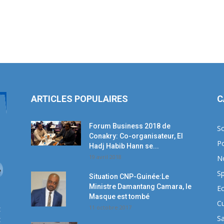
ARTICLES POPULAIRES
C
Forum Business 2018 de
So
Conakry: Co-organisateur, El
Po
Hadj Habib Hann se...
19 avril 2018
N
Sp
Situation CNP-Guinée:Le
Ministre Damantang Camara, le
E
Masque est tombé
Cu
11 octobre 2017
z
S
z