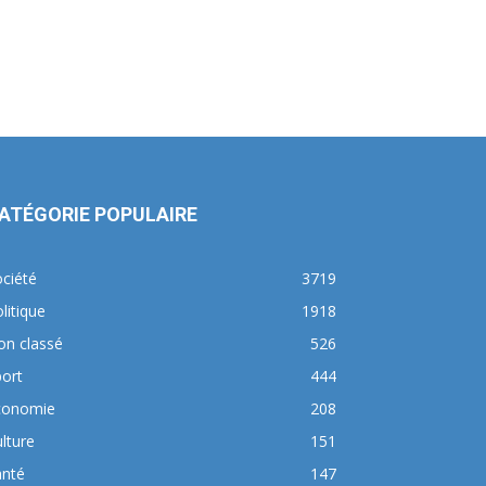
ATÉGORIE POPULAIRE
ciété
3719
litique
1918
on classé
526
ort
444
conomie
208
lture
151
anté
147