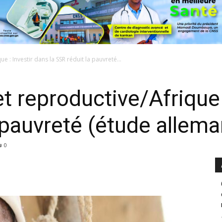
e : Investir dans la SSR réduit la pauvreté...
t reproductive/Afrique 
a pauvreté (étude allem
0