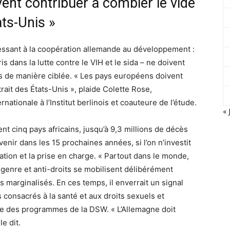
ent contribuer à combler le vide
ats-Unis »
ressant à la coopération allemande au développement :
 dans la lutte contre le VIH et le sida – ne doivent
és de manière ciblée. « Les pays européens doivent
trait des États-Unis », plaide Colette Rose,
ationale à l’Institut berlinois et coauteure de l’étude.
« 
 cinq pays africains, jusqu’à 9,3 millions de décès
nir dans les 15 prochaines années, si l’on n’investit
ation et la prise en charge. « Partout dans le monde,
enre et anti-droits se mobilisent délibérément
 marginalisés. En ces temps, il enverrait un signal
consacrés à la santé et aux droits sexuels et
rice des programmes de la DSW. « L’Allemagne doit
e dit.