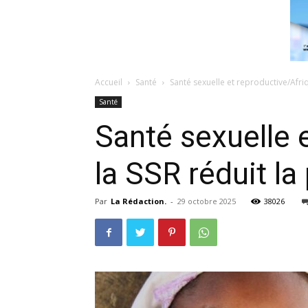
Accueil
Santé
Santé sexuelle et reproductive/Afriqu
Santé
Santé sexuelle e
la SSR réduit l
Par
La Rédaction.
-
29 octobre 2025
38026