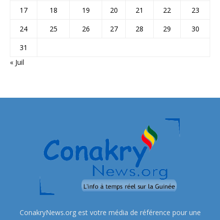
17
18
19
20
21
22
23
24
25
26
27
28
29
30
31
« Juil
ConakryNews.org est votre média de référence pour une