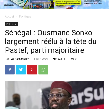
Accueil
Politique
Politique
Sénégal : Ousmane Sonko
largement réélu à la tête du
Pastef, parti majoritaire
Par
La Rédaction.
-
8 juin 2026
22114
0