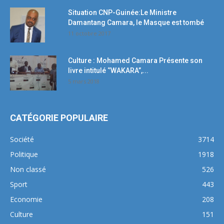
Situation CNP-Guinée:Le Ministre
Damantang Camara, le Masque est tombé
11 octobre 2017
Culture : Mohamed Camara Présente son
livre intitulé ‘’WAKARA’’,...
5 mars 2018
CATÉGORIE POPULAIRE
Société
3714
Politique
1918
Non classé
526
Sport
443
Economie
208
Culture
151