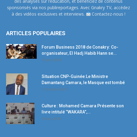
des analyses sur l’éducation, et bénéficiez de contenus
sponsorisés via nos publireportages. Avec Gnakry TV, accédez
à des vidéos exclusives et interviews.
Contactez-nous !
ARTICLES POPULAIRES
Forum Business 2018 de Conakry: Co-
organisateur, El Hadj Habib Hann se...
19 avril 2018
Situation CNP-Guinée:Le Ministre
Damantang Camara, le Masque est tombé
11 octobre 2017
Culture : Mohamed Camara Présente son
livre intitulé ‘’WAKARA’’,...
5 mars 2018