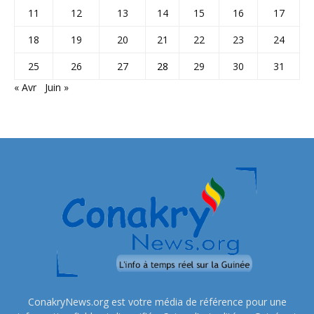
11
12
13
14
15
16
17
18
19
20
21
22
23
24
25
26
27
28
29
30
31
« Avr
Juin »
ConakryNews.org est votre média de référence pour une