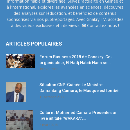
information fiable et diversifiée. Suivez l’actualité en Guinée et
à l’international, explorez les avancées en sciences, découvrez
des analyses sur l’éducation, et bénéficiez de contenus
sponsorisés via nos publireportages. Avec Gnakry TV, accédez
à des vidéos exclusives et interviews.
Contactez-nous !
ARTICLES POPULAIRES
Forum Business 2018 de Conakry: Co-
organisateur, El Hadj Habib Hann se...
19 avril 2018
Situation CNP-Guinée:Le Ministre
Damantang Camara, le Masque est tombé
11 octobre 2017
Culture : Mohamed Camara Présente son
livre intitulé ‘’WAKARA’’,...
5 mars 2018