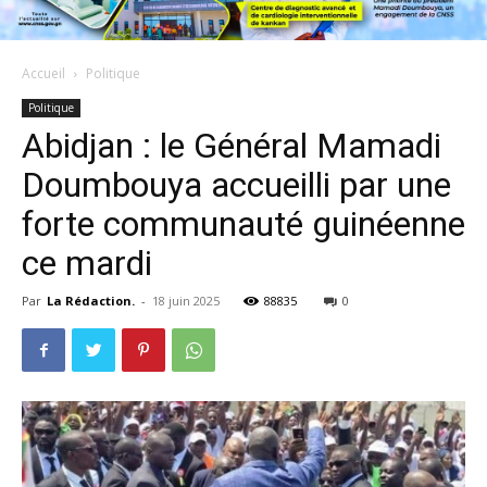
Accueil
Politique
Politique
Abidjan : le Général Mamadi
Doumbouya accueilli par une
forte communauté guinéenne
ce mardi
Par
La Rédaction.
-
18 juin 2025
88835
0