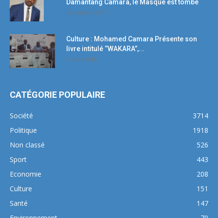
Damantang Camara, le Masque est tombé
11 octobre 2017
Culture : Mohamed Camara Présente son
livre intitulé ‘’WAKARA’’,...
5 mars 2018
CATÉGORIE POPULAIRE
Société
3714
Politique
1918
Non classé
526
Sport
443
Economie
208
Culture
151
Santé
147
Environnement
70