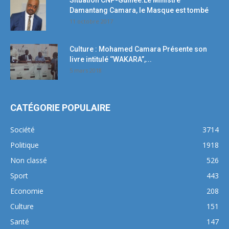
Situation CNP-Guinée:Le Ministre
Damantang Camara, le Masque est tombé
11 octobre 2017
Culture : Mohamed Camara Présente son
livre intitulé ‘’WAKARA’’,...
5 mars 2018
CATÉGORIE POPULAIRE
Société
3714
Politique
1918
Non classé
526
Sport
443
Economie
208
Culture
151
Santé
147