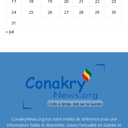
17
18
19
20
21
22
23
24
25
26
27
28
29
30
31
« Juil
ConakryNews.org est votre média de référence pour une
information fiable et diversifiée. Suivez l’actualité en Guinée et